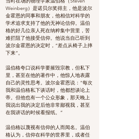
当时在场的物理学家温伯格（Steven 
Weinberg）是诺贝尔奖得主，他是波尔
金霍恩的同事和朋友，他相信对科学的
学术追求支持了他的无神论信仰。温伯
格的好几位亲人死在纳粹集中营里，苦
难拦阻了他接受信仰。他说当自己听到
波尔金霍恩的决定时，“差点从椅子上摔
下来”。
温伯格夸口说科学要摧毁宗教，但私下
里，甚至在他的著作中，他惊人地表露
自己的灵性思考。波尔金霍恩说：“每次
我和温伯格私下谈话时，他都想谈论上
帝。但他也有一个公众形象，那天晚上
我说出我的决定后他非常鄙视我，甚至
在我讲话的时候看报纸。”
温伯格以蔑视有信仰的人而闻名。温伯
格认为，信仰在科学的世界里，或者任