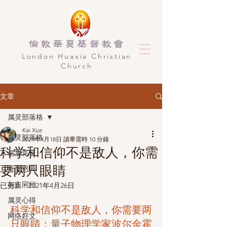
倫敦華夏基督教會
​London Huaxia Christian
Church
文章
属灵部落格
Kai Xue
属灵部落格
2021年4月18日
讀畢需時 10 分鐘
科学和信仰不是敌人，你需
信主见证
要两只眼睛
奇异恩典
与主同行
已更新：
2021年4月26日
属灵心得
科学和信仰不是敌人，你需要两
网络好文
只眼睛：量子物理学家波尔金霍