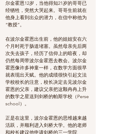
尔金霍恩12岁，当他得知21岁的哥哥已
经牺牲，突然大哭起来。哥哥生前就在
他身上看到出众的潜力，在信中称他为
“教授”。
在波尔金霍恩出生前，他的姐姐安在六
个月时死于肠道堵塞。虽然母亲先后两
次失去孩子，经历了信仰上的暗夜，却
仍然每周带波尔金霍恩去教会。波尔金
霍恩像许多神童一样，在数学方面很早
就表现出天赋。他的成绩很快引起文法
学校校长的注意，校长决定去见波尔金
霍恩的父亲，建议父亲把这颗冉冉上升
的数学之星送到剑桥的帕斯学校（Perse 
school）。
正是在这里，波尔金霍恩的思维越来越
活跃，并顺利进入剑桥大学。他的老师
和校长建议他申请剑桥的三一学院